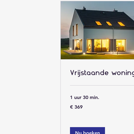
Vrijstaande wonin
1 uur 30 min.
369
€ 369
euro
Nu boeken