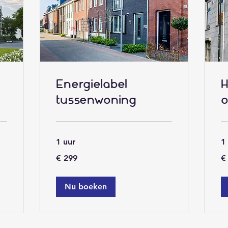
Energielabel
tussenwoning
o
1 uur
1
299
32
€ 299
€
euro
eu
Nu boeken