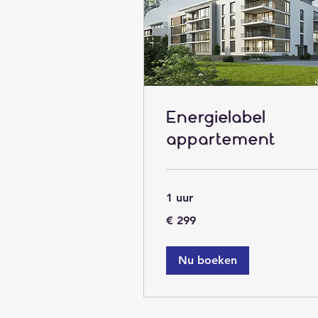
Energielabel
appartement
1 uur
299
€ 299
euro
Nu boeken