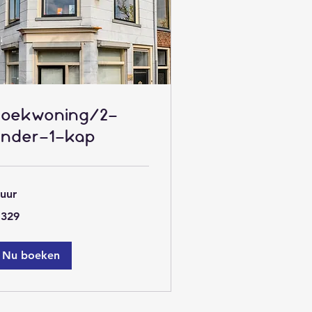
Hoekwoning/2-
nder-1-kap
 uur
9
 329
ro
Nu boeken