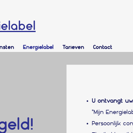
ielabel
ensten
Energielabel
Tarieven
Contact
U ontvangt uw
"Mijn Energiela
geld!
Persoonlijk con