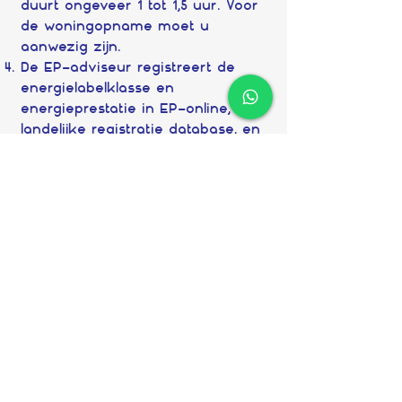
duurt ongeveer 1 tot 1,5 uur. Voor
de woningopname moet u
aanwezig zijn.
De EP-adviseur registreert de
energielabelklasse en
energieprestatie in EP-online, de
landelijke registratie database, en
geeft u een afschrift van het label.
Neem contact en
geniet van 10%
korting op uw
label.